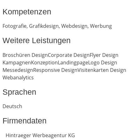
Kompetenzen
Fotografie
,
Grafikdesign
,
Webdesign
,
Werbung
Weitere Leistungen
Broschüren Design
Corporate Design
Flyer Design
Kampagnen
Konzeption
Landingpage
Logo Design
Messedesign
Responsive Design
Visitenkarten Design
Webanalytics
Sprachen
Deutsch
Firmendaten
Hintraeger Werbeagentur KG