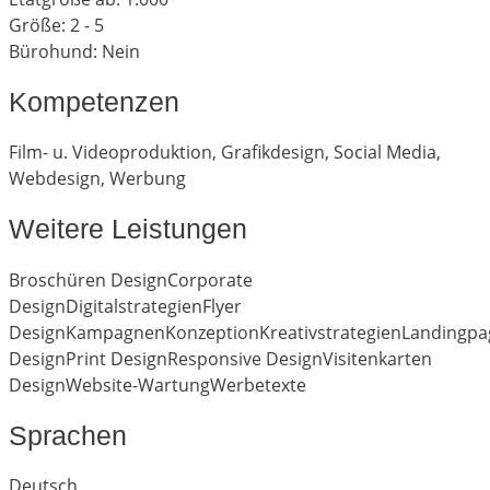
Größe: 2 - 5
Bürohund: Nein
Kompetenzen
Film- u. Videoproduktion
,
Grafikdesign
,
Social Media
,
Webdesign
,
Werbung
Weitere Leistungen
Broschüren Design
Corporate
Design
Digitalstrategien
Flyer
Design
Kampagnen
Konzeption
Kreativstrategien
Landingpa
Design
Print Design
Responsive Design
Visitenkarten
Design
Website-Wartung
Werbetexte
Sprachen
Deutsch