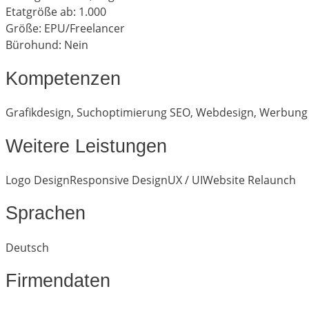
Etatgröße ab: 1.000
Größe: EPU/Freelancer
Bürohund: Nein
Kompetenzen
Grafikdesign
,
Suchoptimierung SEO
,
Webdesign
,
Werbung
Weitere Leistungen
Logo Design
Responsive Design
UX / UI
Website Relaunch
Sprachen
Deutsch
Firmendaten